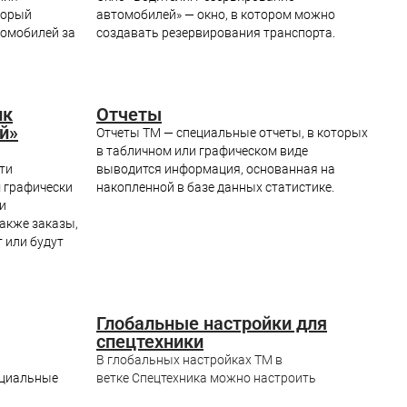
торый
автомобилей» — окно, в котором можно
томобилей за
создавать резервирования транспорта.
ик
Отчеты
й»
Отчеты ТМ — специальные отчеты, в которых
в табличном или графическом виде
ти
выводится информация, основанная на
м графически
накопленной в базе данных статистике.
и
также заказы,
 или будут
Глобальные настройки для
спецтехники
В глобальных настройках ТМ в
ециальные
ветке Спецтехника можно настроить