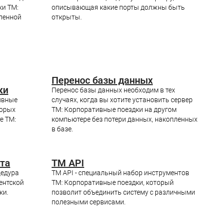
ки ТМ:
описывающая какие порты должны быть
ленной
открыты.
Перенос базы данных
ки
Перенос базы данных необходим в тех
ивные
случаях, когда вы хотите установить сервер
торых
ТМ: Корпоративные поездки на другом
е ТМ:
компьютере без потери данных, накопленных
в базе.
ета
TM API
цедура
TM API - специальный набор инструментов
ентской
ТМ: Корпоративные поездки, который
ки.
позволит объединить систему с различными
полезными сервисами.