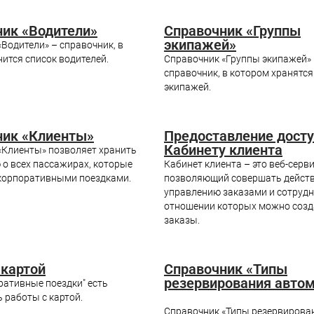
ик «Водители»
Справочник «Группы
экипажей»
Водители» – справочник, в
ится список водителей.
Справочник «Группы экипажей»
справочник, в котором хранятс
экипажей.
ник «Клиенты»
Предоставление досту
Кабинету клиента
«Клиенты» позволяет хранить
о всех пассажирах, которые
Кабинет клиента – это веб-серви
корпоративными поездками.
позволяющий совершать действ
управлению заказами и сотрудн
отношении которых можно созд
заказы.
 картой
Справочник «Типы
резервирования авто
ративные поездки" есть
 работы с картой.
Справочник «Типы резервирова