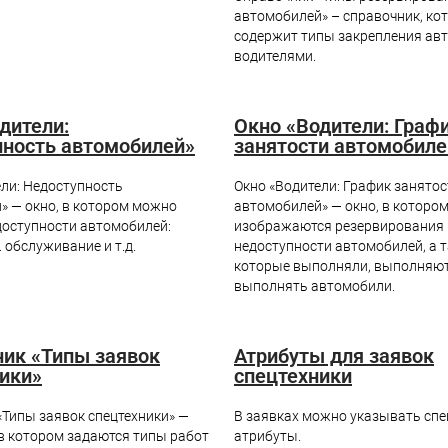
автомобилей» – справочник, ко
содержит типы закрепления ав
водителями.
дители:
Окно «Водители: Граф
пность автомобилей»
занятости автомобиле
ели: Недоступность
Окно «Водители: График занятос
» — окно, в котором можно
автомобилей» — окно, в которо
доступности автомобилей:
изображаются резервирования 
. обслуживание и т.д.
недоступности автомобилей, а 
которые выполняли, выполняют
выполнять автомобили.
ик «Типы заявок
Атрибуты для заявок
ики»
спецтехники
«Типы заявок спецтехники» —
В заявках можно указывать сп
 в котором задаются типы работ
атрибуты.