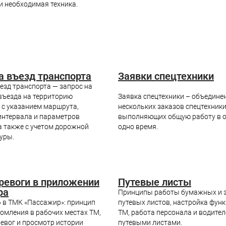
и необходимая техника.
а въезд транспорта
Заявки спецтехники
езд транспорта — запрос на
въезда на территорию
Заявка спецтехники – объедине
 с указанием маршрута,
нескольких заказов спецтехники
интервала и параметров
выполняющих общую работу в о
а также с учетом дорожной
одно время.
уры.
ревоги в приложении
Путевые листы
ра
Принципы работы бумажных и 
» в ТМК «Пассажир»: принцип
путевых листов, настройка фун
омления в рабочих местах ТМ,
ТМ, работа персонала и водител
ревог и просмотр истории
путевыми листами.