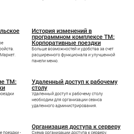
ельское
История изменений в
программном комплексе ТМ:
Корпоративные поездки
ое
ройств.
Больше возможностей и удобства за счет
 Маркет.
расширенного функционала и улучшенной
панели меню.
ие ТМ:
Удаленный доступ к рабочему
ки
столу
поездки
Удаленный доступ к рабочему столу
необходим для организации сеанса
удаленного администрирования.
Организация доступа к серверу
 поездки -
Схема организации доступа к серверу,