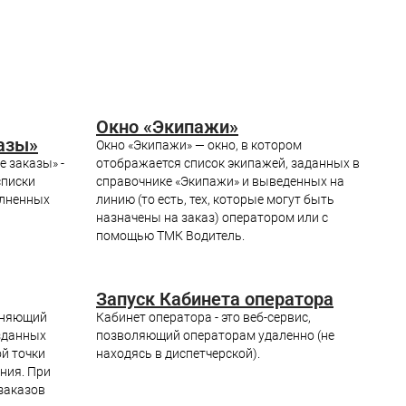
Окно «Экипажи»
азы»
Окно «Экипажи» — окно, в котором
 заказы» -
отображается список экипажей, заданных в
списки
справочнике «Экипажи» и выведенных на
олненных
линию (то есть, тех, которые могут быть
назначены на заказ) оператором или с
помощью ТМК Водитель.
Запуск Кабинета оператора
диняющий
Кабинет оператора - это веб-сервис,
зданных
позволяющий операторам удаленно (не
ой точки
находясь в диспетчерской).
ения. При
заказов