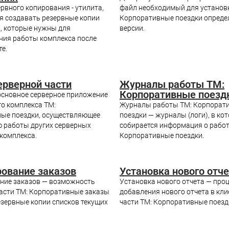
рвного копирования - утилита,
файл необходимый для установ
 создавать резервные копии
Корпоративные поездки опреде
, которые нужны для
версии.
ния работы комплекса после
те.
ерверной части
Журналы работы ТМ:
Корпоративные поезд
 основное серверное приложение
о комплекса ТМ:
Журналы работы ТМ: Корпорат
ые поездки, осуществляющее
поездки — журналы (логи), в ко
 работы других серверных
собирается информация о работ
комплекса.
Корпоративные поездки.
ование заказов
Установка нового отч
ние заказов — возможность
Установка нового отчета — про
части ТМ: Корпоративные заказы
добавления нового отчета в кли
езервные копии списков текущих
части ТМ: Корпоративные поезд