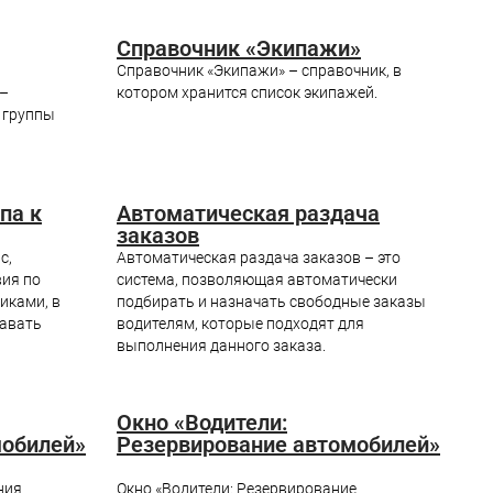
Справочник «Экипажи»
Справочник «Экипажи» – справочник, в
 –
котором хранится список экипажей.
я группы
па к
Автоматическая раздача
заказов
с,
Автоматическая раздача заказов – это
ия по
система, позволяющая автоматически
иками, в
подбирать и назначать свободные заказы
авать
водителям, которые подходят для
выполнения данного заказа.
Окно «Водители:
мобилей»
Резервирование автомобилей»
ния
Окно «Водители: Резервирование