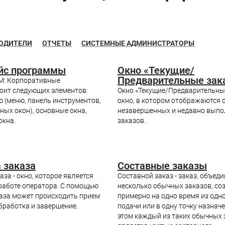
ОДИТЕЛИ
ОТЧЕТЫ
СИСТЕМНЫЕ АДМИНИСТРАТОРЫ
йс программы
Окно «Текущие/
Предварительные зак
М: Корпоративные
тоит следующих элементов:
Окно «Текущие/Предварительные
ю (меню, панель инструментов,
окно, в котором отображаются 
ных окон), основные окна,
незавершенных и недавно вып
окна.
заказов.
 заказа
Составные заказы
аза - окно, которое является
Составной заказ - заказ, объе
работе оператора. С помощью
несколько обычных заказов, со
каза может происходить прием
примерно на одно время из одн
обработка и завершение.
подачи или в одну точку назнач
этом каждый из таких обычных 