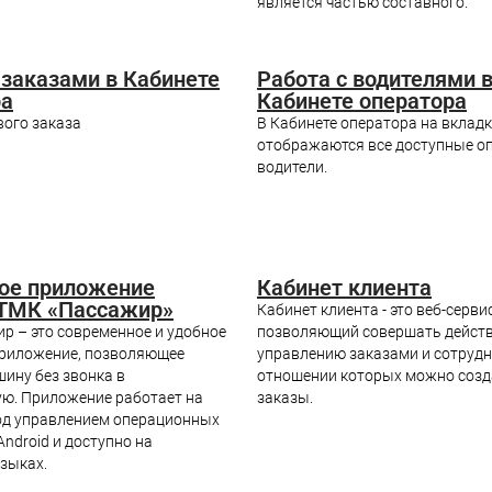
является частью составного.
 заказами в Кабинете
Работа с водителями 
ра
Кабинете оператора
вого заказа
В Кабинете оператора на вкладк
отображаются все доступные о
водители.
ое приложение
Кабинет клиента
 ТМК «Пассажир»
Кабинет клиента - это веб-сервис
р – это современное и удобное
позволяющий совершать действ
риложение, позволяющее
управлению заказами и сотрудн
ину без звонка в
отношении которых можно созд
ую. Приложение работает на
заказы.
од управлением операционных
 Android и доступно на
зыках.