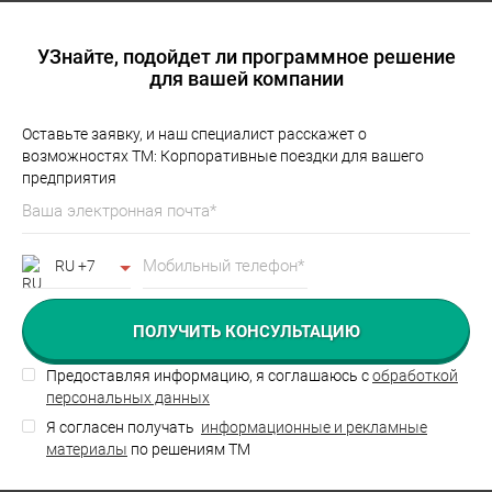
УЗнайте, подойдет ли программное решение
для вашей компании
Оставьте заявку, и наш специалист расскажет о
возможностях ТМ: Корпоративные поездки для вашего
предприятия
RU +7
Россия
Австрия
Азербайджан
Предоставляя информацию, я соглашаюсь с
обработкой
персональных данных
Армения
Я согласен получать
информационные и рекламные
Беларусь
материалы
по решениям ТМ
Болгария