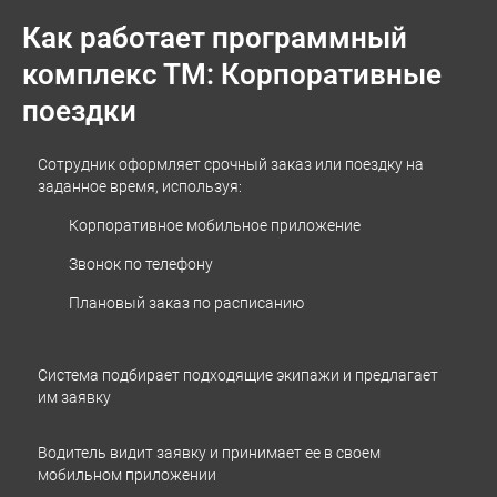
Грузия
Как работает программный
Египет
комплекс ТМ: Корпоративные
Казахстан
поездки
Кыргызстан
Латвия
Сотрудник оформляет срочный заказ или поездку на
Литва
заданное время, используя:
Молдова
Корпоративное мобильное приложение
Нигерия
Звонок по телефону
Польша
Плановый заказ по расписанию
Таджикистан
Турция
Система подбирает подходящие экипажи и предлагает
Узбекистан
им заявку
Украина
Финляндия
Водитель видит заявку и принимает ее в своем
мобильном приложении
Черногория