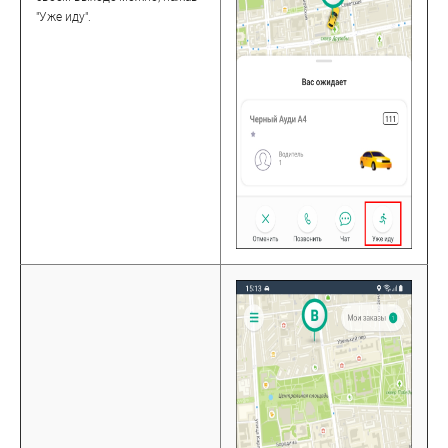
"Уже иду".