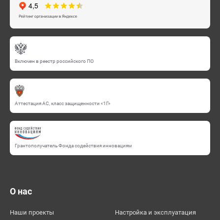
Включен в реестр российского ПО
Аттестация АС, класс защищенности «1Г»
Грантополучатель Фонда содействия инновациям
О нас
Наши проекты
Настройка и эксплуатация