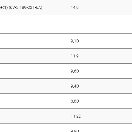
ест) (6V-3,189-231-6A)
14,0
9,1D
11.9
9,6D
9,4D
8,8D
11,2D
9,9D