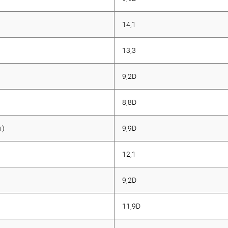
14,1
13,3
9,2D
8,8D
т)
9,9D
12,1
9,2D
11,9D