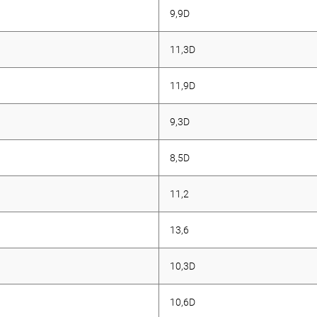
9,9D
11,3D
11,9D
9,3D
8,5D
11,2
13,6
10,3D
10,6D