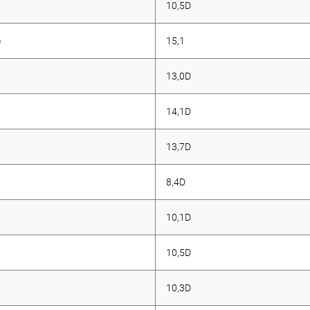
10,5D
)
15,1
13,0D
14,1D
13,7D
8,4D
10,1D
10,5D
10,3D