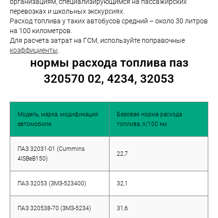
организациям, специализирующимся на пассажирских
перевозках и школьных экскурсиях.
Расход топлива у таких автобусов средний – около 30 литров
на 100 километров.
Для расчета затрат на ГСМ, используйте поправочные
коэффициенты
.
нормы расхода топлива паз
320570 02, 4234, 32053
Модель, марка, модификация
Базовая норма расхода
автомобиля
топлива, л/100 км
ПАЗ 32031-01 (Cummins
22,7
4ISBeB150)
ПАЗ 32053 (ЗМЗ-523400)
32,1
ПАЗ 320538-70 (ЗМЗ-5234)
31,6