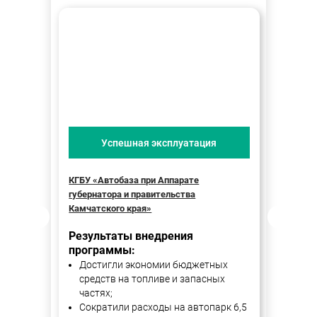
Успешная эксплуатация
КГБУ «Автобаза при Аппарате
Прави
губернатора и правительства
Резу
Камчатского края»
Уда
Результаты внедрения
20%
программы:
Со
Достигли экономии бюджетных
зак
средств на топливе и запасных
мин
частях;
На 
Сократили расходы на автопарк 6,5
наг