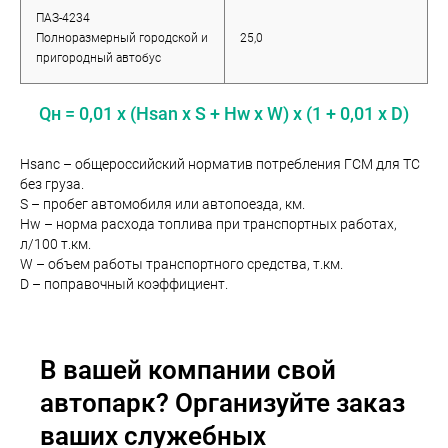
ПАЗ-4234
Полноразмерный городской и
25,0
пригородный автобус
Qн = 0,01 x (Hsan x S + Hw x W) x (1 + 0,01 x D)
Hsanc – общероссийский норматив потребления ГСМ для ТС
без груза.
S – пробег автомобиля или автопоезда, км.
Hw – норма расхода топлива при транспортных работах,
л/100 т.км.
W – объем работы транспортного средства, т.км.
D – поправочный коэффициент.
В вашей компании свой
автопарк? Организуйте заказ
ваших служебных