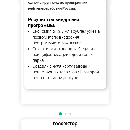
одно из крупнейших предприятий
общес
нефтепереработки России.
Резу
Результаты внедрения
про
программы:
Бол
Экономия в 13,5 млн рублей уже на
ко
первом этапе внедрения
пр
программного комплекса.
ко
Сократили автопарк на 9 единиц
В д
при цифровизации одной трети
зая
парка.
со
Создали с нуля карту завода и
сер
прилегающих территорий, которой
Бол
нет в открытом доступе.
пр
Сок
вре
госсектор