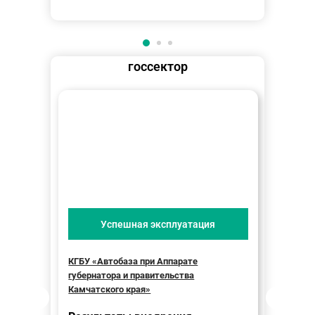
госсектор
Успешная эксплуатация
КГБУ «Автобаза при Аппарате
Прави
губернатора и правительства
Резу
Камчатского края»
Уда