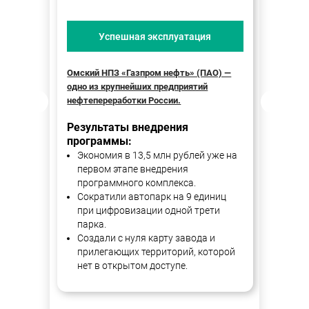
Успешная эксплуатация
Омский НПЗ «Газпром нефть» (ПАО) —
ООО «
одно из крупнейших предприятий
общес
нефтепереработки России.
Резу
Результаты внедрения
про
программы:
Бол
Экономия в 13,5 млн рублей уже на
ко
первом этапе внедрения
пр
программного комплекса.
ко
Сократили автопарк на 9 единиц
В д
при цифровизации одной трети
зая
парка.
со
Создали с нуля карту завода и
сер
прилегающих территорий, которой
Бол
нет в открытом доступе.
пр
Сок
вре