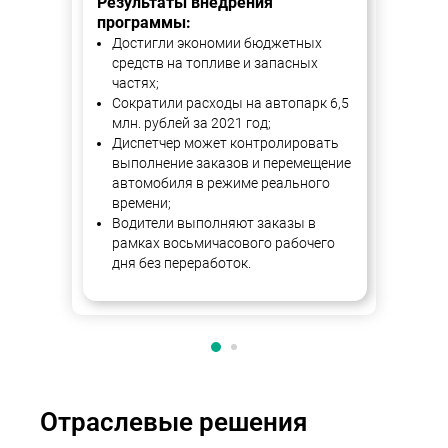
Результаты внедрения
20%
программы:
Со
Достигли экономии бюджетных
зак
средств на топливе и запасных
мин
частях;
На 
Сократили расходы на автопарк 6,5
наг
млн. рублей за 2021 год;
Cн
Диспетчер может контролировать
пое
выполнение заказов и перемещение
руб
автомобиля в режиме реального
времени;
Водители выполняют заказы в
рамках восьмичасового рабочего
дня без переработок.
Отраслевые решения