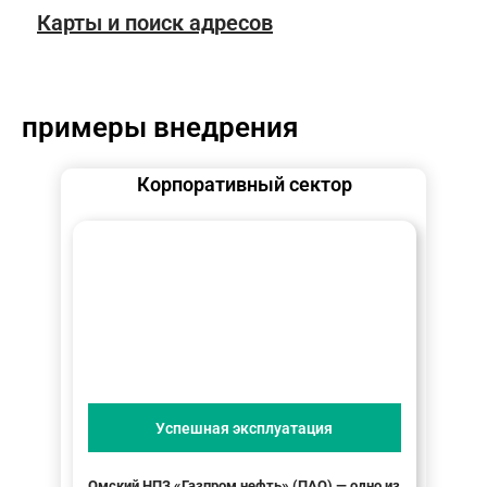
Карты и поиск адресов
примеры внедрения
Корпоративный сектор
Успешная эксплуатация
Омский НПЗ «Газпром нефть» (ПАО) — одно из
ОО