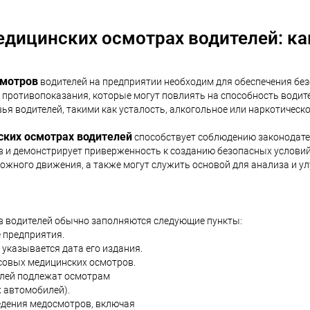
едицинских осмотрах водителей: ка
смотров
водителей на предприятии необходим для обеспечения бе
ротивопоказания, которые могут повлиять на способность водит
я водителей, такими как усталость, алкогольное или наркотическо
ских осмотрах водителей
способствует соблюдению законодател
в и демонстрирует приверженность к созданию безопасных условий
орожного движения, а также могут служить основой для анализа и 
в водителей обычно заполняются следующие пункты:
 предприятия.
указывается дата его издания.
йсовых медицинских осмотров.
телей подлежат осмотрам
х автомобилей).
едения медосмотров, включая