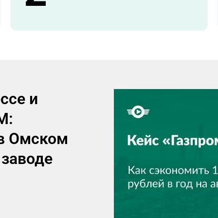
ссе и
М:
в Омском
заводе