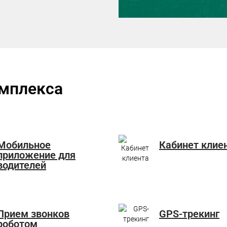
омплекса
Мобильное
Кабинет клие
приложение для
водителей
Прием звонков
GPS-трекинг
роботом