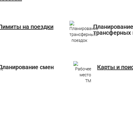
Лимиты на поездки
Планировани
трансферных 
Планирование смен
Карты и пои