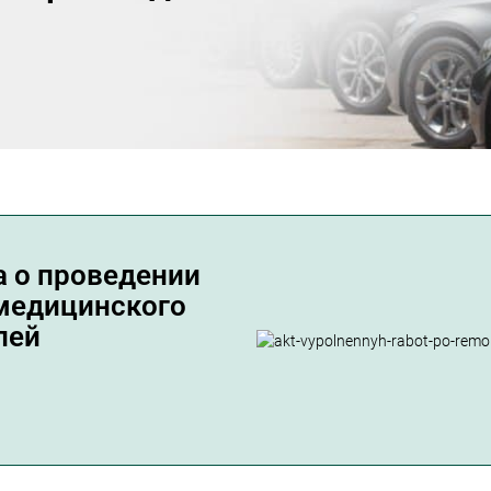
а о проведении
медицинского
лей