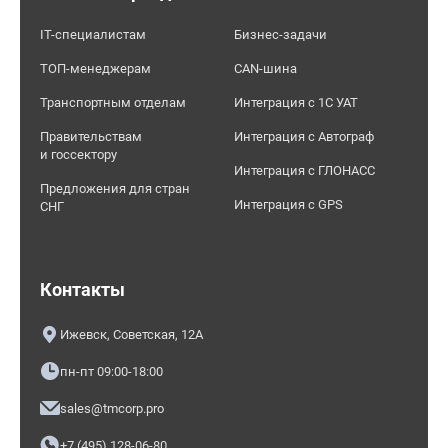
IT-специалистам
Бизнес-задачи
ТОП-менеджерам
CAN-шина
Транспортным отделам
Интеграция с 1С УАТ
Правительствам
Интеграция с Автограф
и госсектору
Интеграция с ГЛОНАСС
Предложения для стран
Интеграция с GPS
СНГ
Контакты
Ижевск, Советская, 12А
пн-пт 09:00-18:00
sales@tmcorp.pro
+7 (495) 128-06-80